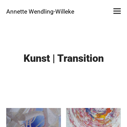
Skip
Primar
to
Annette Wendling-Willeke
Menu
content
Kunst | Transition