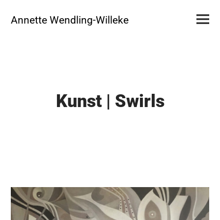
Skip
Primar
to
Annette Wendling-Willeke
Menu
content
Kunst | Swirls