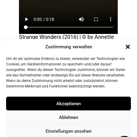
Strange Wonders (2016) | © by Annette
Wendling-Willeke
Zustimmung verwalten
Um dir ein optimales Erlebnis zu bieten, verwenden wir Technologien wie
zurück zur Übersicht
Cookies, um Geräteinformationen zu speichern und/oder darauf
zuzugreifen. Wenn du diesen Technologien zustimmst, können wir Daten
wie das Surfverhalten oder eindeutige IDs auf dieser Website verarbeiten.
Wenn du deine Zustimmung nicht erteilst oder zurückziehst, können
bestimmte Merkmale und Funktionen beeinträchtigt werden.
Gerne teilen Sie diese Seite
Akzeptieren
Ablehnen
© 2026
WordPress
theme by
DinevThemes
Einstellungen ansehen
Facebook
Instag