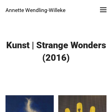
Skip
Primar
to
Annette Wendling-Willeke
Menu
content
Kunst | Strange Wonders
(2016)