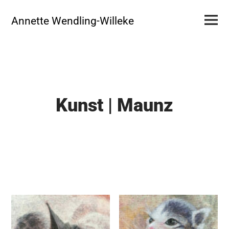
Skip
Primar
to
Annette Wendling-Willeke
Menu
content
Kunst | Maunz